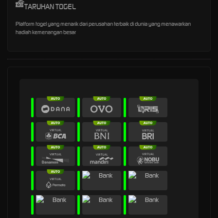
TARUHAN TOGEL
Platform togel yang menarik dari perusahan terbaik di dunia yang menawarkan
hadiah kemenangan besar