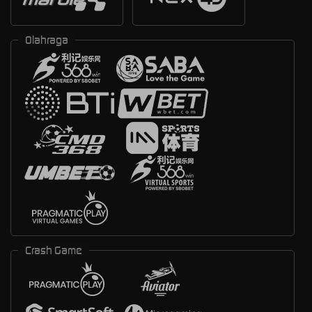
Olahraga
Crash Game