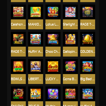
Caishen Mahjong: Triple Luck
MAHJONG BONUS
Lotus Lanterns: Dragon's Fortune
Starlight Princess 2000
RAGE T-REX
RAGE T-REX 2
Huffin’ And Puffin’ Rising
Choo Choo Riches
Galloping Horse Fortune
GOLDEN DRAGON EGG
BOWLS OF FORTUNE
LIBERTY HEROINER
LUCKY BUDDHA
Gems Bonanza
Big Bad Wolf