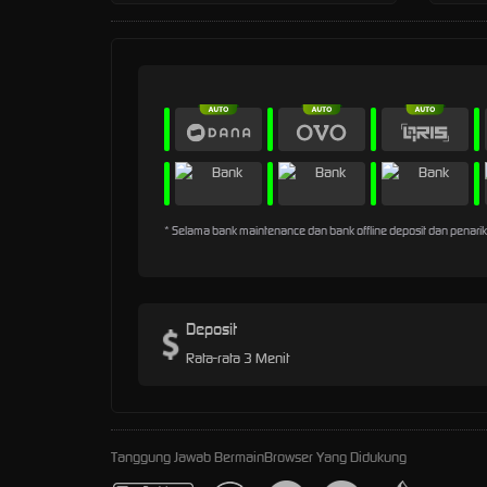
* Selama bank maintenance dan bank offline deposit dan penarik
Deposit
Rata-rata 3 Menit
Tanggung Jawab Bermain
Browser Yang Didukung