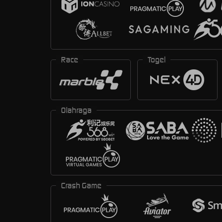
Race
Togel
Olahraga
Crash Game