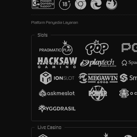
Platform Penyedia Layanan
Slots
Live Casino