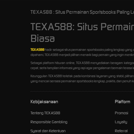
TEXAS88 : Situs Permainan Sportsbooks Paling 
TEXAS88: Situs Permai
Biasa
TEXAS88
hadir sebagai situs permainan sportsbooks paling lengkap yang
dipahami, TEXAS88 menjadi pilihan menarik bagi pemain yang ingin menikma
Sebagai platform hiburan online, TEXAS88 menyediakan beragam kategori
cepat, serta tampilan informasi yang rapi agar pengalaman bermain teras
Keunggulan TEXAS88 terletak pada kombinasi layanan yang stabil, piliha
yang mencari sensasi permainan sportsbooks lengkap, praktis, dan penuh k
Kebijaksanaan
Platform
Tentang TEXAS88
Promosi
Responsible Gambling
Loyalty
Syarat dan Ketentuan
Referral