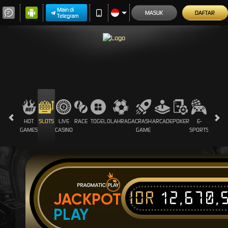
Main di
MASUK
DAFTAR
Telegram
HOT
SLOTS
LIVE
RACE
TOGEL
OLAHRAGA
CRASH
ARCADE
POKER
E-
SABUN
GAMES
CASINO
GAME
SPORTS
AYAM
IDR
12,670,
JACKPOT
PLAY