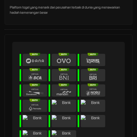
Platform togel yang menarik dari perusahan terbaik di dunia yang menawarkan
hadiah kemenangan besar