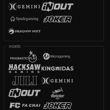
Arcade