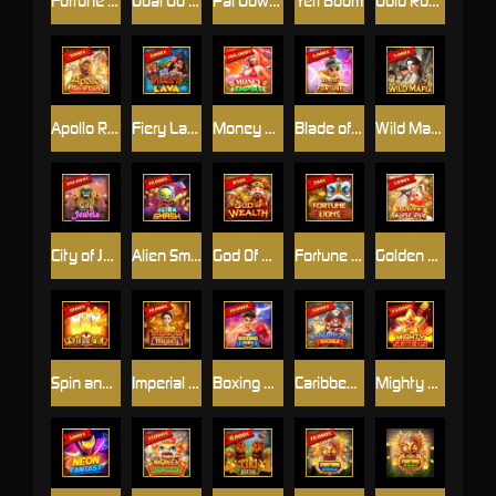
Fortune Jewels III
Goal Go Win
Pai Gow Ways
Yeti Boom
Gold Rush Cowboys
Apollo Ray of Luck
Fiery Lava
Money Empire
Blade of Fortune
Wild Mafia
City of Jewels
Alien Smash
God Of Wealth
Fortune Lions
Golden Horse Ride
Spin and Win
Imperial Majesty
Boxing Fury
Caribbean Riches
Mighty Sevens