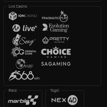
Live Casino
Race
Togel