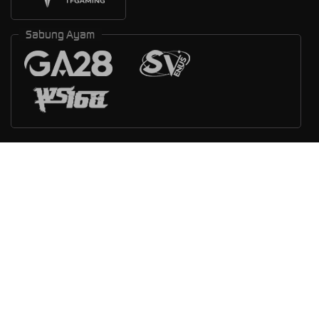
Sabung Ayam