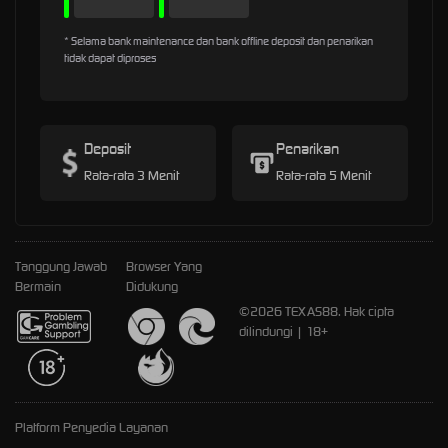
* Selama bank maintenance dan bank offline deposit dan penarikan
tidak dapat diproses
Deposit
Penarikan
Rata-rata 3 Menit
Rata-rata 5 Menit
Tanggung Jawab
Browser Yang
Bermain
Didukung
©2026 TEXAS88. Hak cipta
dilindungi | 18+
Platform Penyedia Layanan