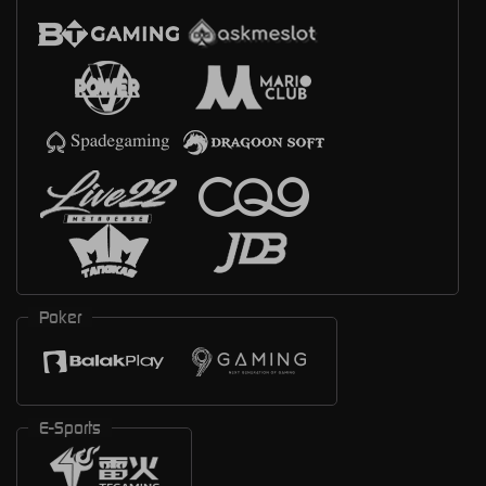
Poker
E-Sports