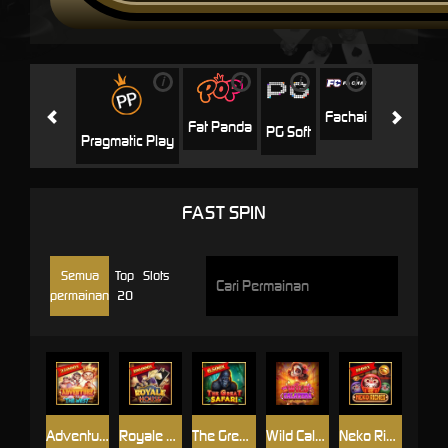
i
i
i
i
i
Jili
No
Fachai
Fat Panda
PG Soft
Pragmatic Play
FAST SPIN
Semua
Top
Slots
permainan
20
Adventure To The West
Royale House
The Great Safari
Wild Calavera
Neko Riches