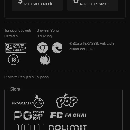
Rata-rata 3 Menit
Rata-rata 5 Menit
Tanggung Jawab
Browser Yang
Bermain
Didukung
©2026 TEXAS88. Hak cipta
dilindungi | 18+
Platform Penyedia Layanan
Slots