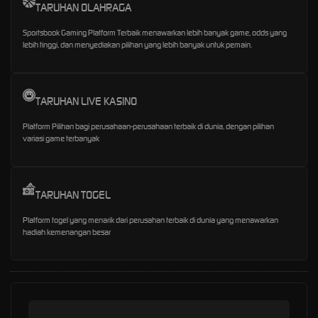
TARUHAN OLAHRAGA
Sportsbook Gaming Platform Terbaik menawarkan lebih banyak game, odds yang
lebih tinggi, dan menyediakan pilihan yang lebih banyak untuk pemain.
TARUHAN LIVE KASINO
Platform Pilihan bagi perusahaan-perusahaan terbaik di dunia, dengan pilihan
variasi game terbanyak
TARUHAN TOGEL
Platform togel yang menarik dari perusahan terbaik di dunia yang menawarkan
hadiah kemenangan besar