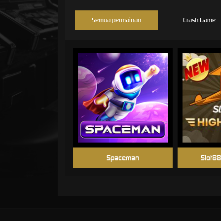
Semua permainan
Crash Game
Spaceman
Slot88