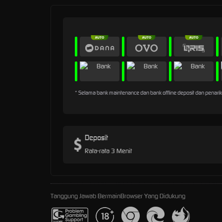
* Selama bank maintenance dan bank offline deposit dan penarik
Deposit
Rata-rata 3 Menit
Tanggung Jawab Bermain
Browser Yang Didukung