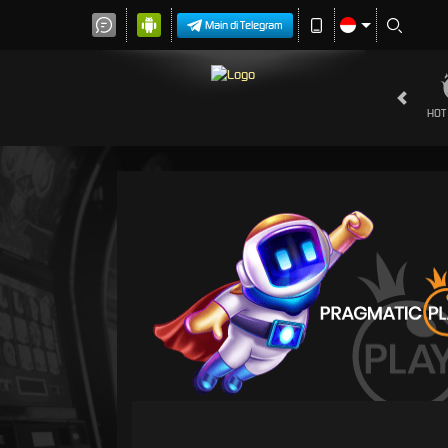
Main di Telegram
HOT