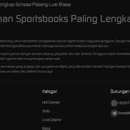
Lengkap Sensasi Pasang Luar Biasa
nan Sportsbooks Paling Lengk
 dirancang untuk memberikan pengalaman hiburan digital modern bagi para pengguna. Dengan tamp
ti berbagai pilihan permainan olahraga secara praktis melalui perangkat apa pun.
 sports games dengan sensasi pasang yang lebih seru dan dinamis. Pengguna dapat merasakan 
a lebih nyaman dan menyenangkan setiap saat.
n permainan yang lengkap, dan pengalaman digital yang dibuat lebih interaktif. Dengan konsep
eseruan dalam satu platform terpercaya.
Kategori
Dukungan
Hot Games
+6287
Slots
Texas88
Live Casino
Race