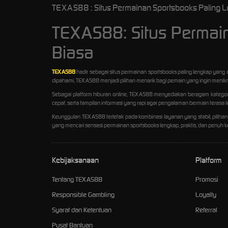
TEXAS88 : Situs Permainan Sportsbooks Paling 
TEXAS88: Situs Permai
Biasa
TEXAS88
hadir sebagai situs permainan sportsbooks paling lengkap yang
dipahami, TEXAS88 menjadi pilihan menarik bagi pemain yang ingin menikma
Sebagai platform hiburan online, TEXAS88 menyediakan beragam kategori
cepat, serta tampilan informasi yang rapi agar pengalaman bermain teras
Keunggulan TEXAS88 terletak pada kombinasi layanan yang stabil, piliha
yang mencari sensasi permainan sportsbooks lengkap, praktis, dan penuh k
Kebijaksanaan
Platform
Tentang TEXAS88
Promosi
Responsible Gambling
Loyalty
Syarat dan Ketentuan
Referral
Pusat Bantuan