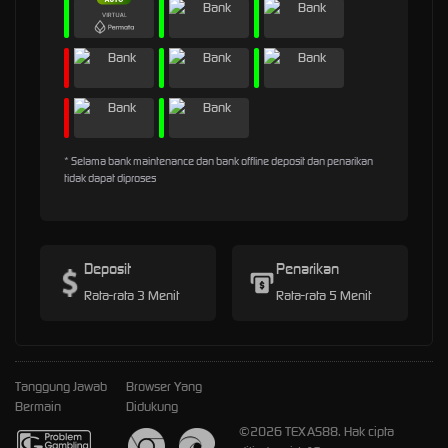
* Selama bank maintenance dan bank offline deposit dan penarikan
tidak dapat diproses
Deposit
Penarikan
Rata-rata 3 Menit
Rata-rata 5 Menit
Tanggung Jawab
Browser Yang
Bermain
Didukung
©2026 TEXAS88. Hak cipta