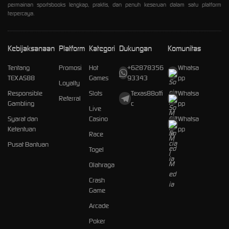
permainan sportsbooks lengkap, praktis, dan penuh keseruan dalam satu platform
terpercaya.
Kebijaksanaan
Platform
Kategori
Dukungan
Komunitas
Tentang
Promosi
Hot
+62878356
Whatsa
TEXAS88
Games
93343
pp
Loyalty
Responsible
Slots
Texas88offi
Whatsa
Referral
Gambling
c
pp
Live
Syarat dan
Casino
Whatsa
Ketentuan
pp
Race
Pusat Bantuan
Togel
Olahraga
Crash
Game
Arcade
Poker