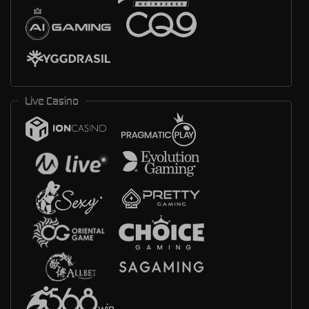
Live Casino