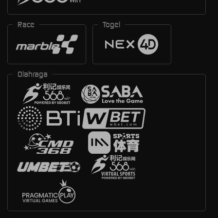
Race
Togel
Olahraga