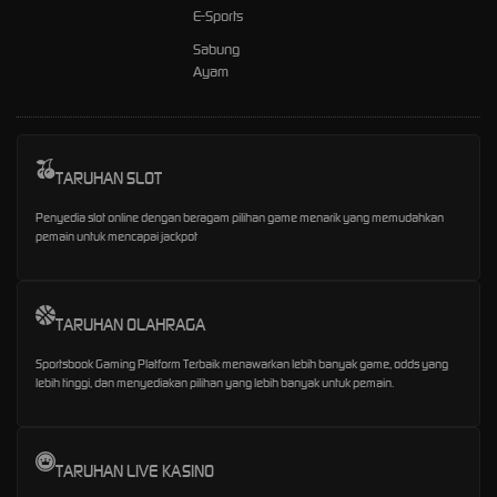
E-Sports
Sabung
Ayam
TARUHAN SLOT
Penyedia slot online dengan beragam pilihan game menarik yang memudahkan
pemain untuk mencapai jackpot
TARUHAN OLAHRAGA
Sportsbook Gaming Platform Terbaik menawarkan lebih banyak game, odds yang
lebih tinggi, dan menyediakan pilihan yang lebih banyak untuk pemain.
TARUHAN LIVE KASINO