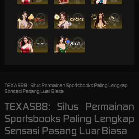
i
i
i
i
i
TEXAS88 : Situs Permainan Sportsbooks Paling Lengkap
Sensasi Pasang Luar Biasa
TEXAS88: Situs Permainan
Sportsbooks Paling Lengkap
Sensasi Pasang Luar Biasa