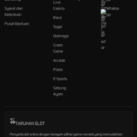
Live
Syarat dan
Casino
Whatsa
Ketentuan
pp
Race
Pusat Bantuan
Togel
Olahraga
Crash
Game
Arcade
Poker
E-Sports
Sabung
Ayam
TARUHAN SLOT
Penyedia slot online dengan beragam pilihan game menarik yang memudahkan