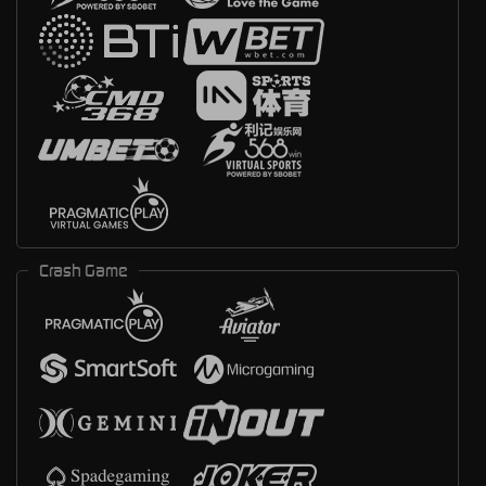
Crash Game