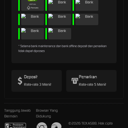
* Selama bank maintenance dan bank offline deposit dan penarikan
tidak dapat diproses
Deposit
Penarikan
Rata-rata 3 Menit
Rata-rata 5 Menit
Tanggung Jawab
Browser Yang
Bermain
Didukung
©2026 TEXAS88. Hak cipta