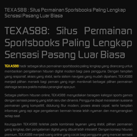
TEXAS88 : Situs Permainan Sportsbooks Paling Lengkap
Sensasi Pasang Luar Biasa
TEXAS88: Situs Permainan
Sportsbooks Paling Lengkap
Sensasi Pasang Luar Biasa
TEXAS88
hadir sebagai situs permainan sportsbooks paling lengkap yang dirancang untuk
memberikan pengalaman hiburan digital modern bagi para pengguna. Dengan tampilan
yang responsif, akses yang stabil, serta sistem navigasi yang mudah dipahami, TEXAS88
menjadi pilihan menarik bagi pemain yang ingin menikmati berbagai pilihan permainan
olahraga secara praktis melalui perangkat apa pun.
Sebagai platform hiburan online, TEXAS88 menyediakan beragam kategori sports games
dengan sensasi pasang yang lebih seru dan dinamis. Pengguna dapat merasakan suasana
permainan yang kompetitif, didukung fitur modern, proses akses cepat, serta tampilan
informasi yang rapi agar pengalaman bermain terasa lebih nyaman dan menyenangkan
setiap saat.
Keunggulan TEXAS88 terletak pada kombinasi layanan yang stabil, pilihan permainan
yang lengkap, dan pengalaman digital yang dibuat lebih interaktif. Dengan konsep hiburan
premium, TEXAS88 menjadi ruang online yang cocok bagi pengguna yang mencari sensasi