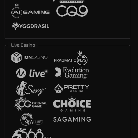
Live Casino