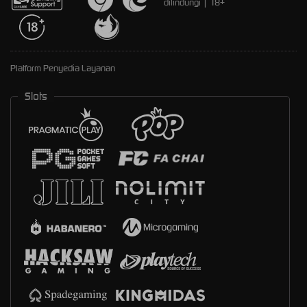
dilindungi | 18+
Platform Penyedia Layanan
Slots