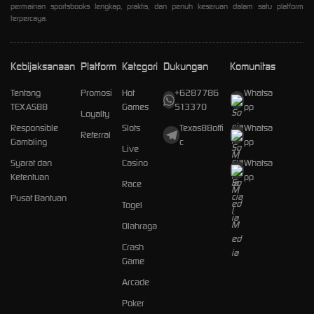
permainan sportsbooks lengkap, praktis, dan penuh keseruan dalam satu platform
terpercaya.
Kebijaksanaan
Platform
Kategori
Dukungan
Komunitas
Tentang
Promosi
Hot
+6287786
Whatsa
TEXAS88
Games
513370
pp
Loyalty
Responsible
Slots
Texas88offi
Whatsa
Referral
Gambling
c
pp
Live
Syarat dan
Casino
Whatsa
Ketentuan
pp
Race
Pusat Bantuan
Togel
Olahraga
Crash
Game
Arcade
Poker